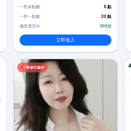
一對多點數
5 點
一對一點數
20 點
滿意度評分
100分
立即進入
一對多忙線中
點
-
分