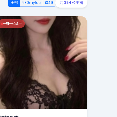
全部
530my1cc
i349
共 354 位主播
一對一忙線中