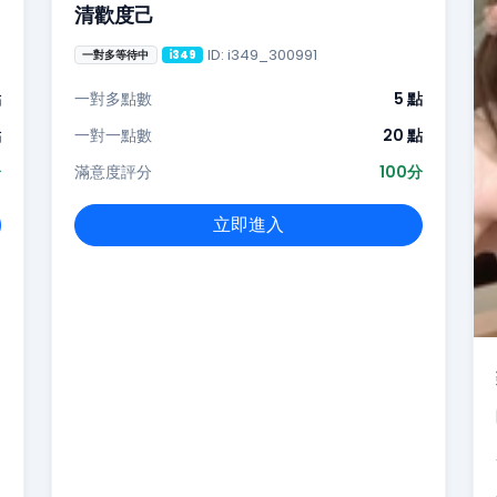
清歡度己
ID: i349_300991
一對多等待中
i349
點
一對多點數
5 點
點
一對一點數
20 點
分
滿意度評分
100分
立即進入