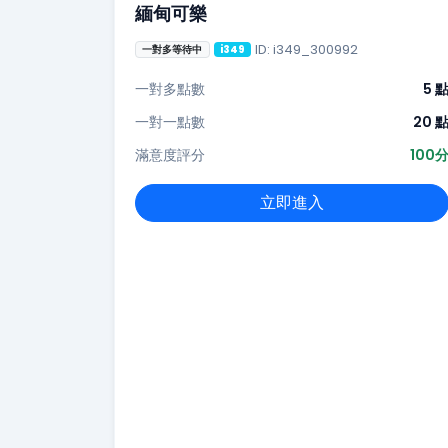
緬甸可樂
ID: i349_300992
一對多等待中
i349
一對多點數
5 
一對一點數
20 
滿意度評分
100
立即進入