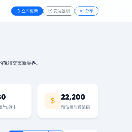
立即更新
安裝說明
分享
的視訊交友新境界。
30
22,200
話/忙碌中
預估目前營業額