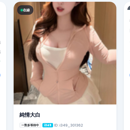
在線
點
點
分
純情大白
ID: i349_301362
一對多等待中
i349