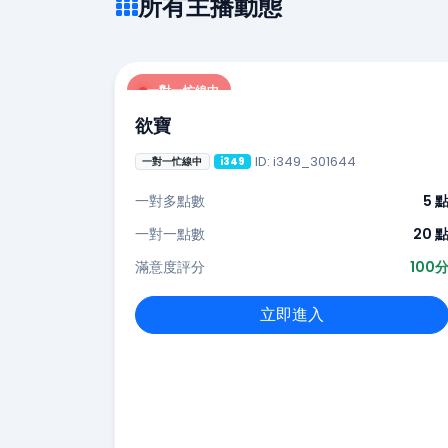
所有主播動態
一對一忙線中
欲寶
ID: i349_301644
一對一忙線中
i349
一對多點數
5 
一對一點數
20 
滿意度評分
100
立即進入