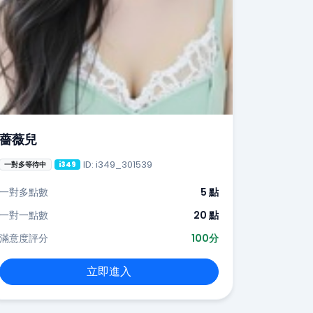
薔薇兒
ID: i349_301539
一對多等待中
i349
一對多點數
5 點
一對一點數
20 點
滿意度評分
100分
立即進入