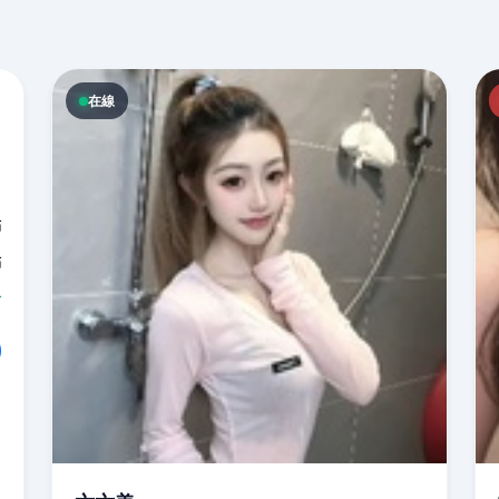
在線
點
點
分