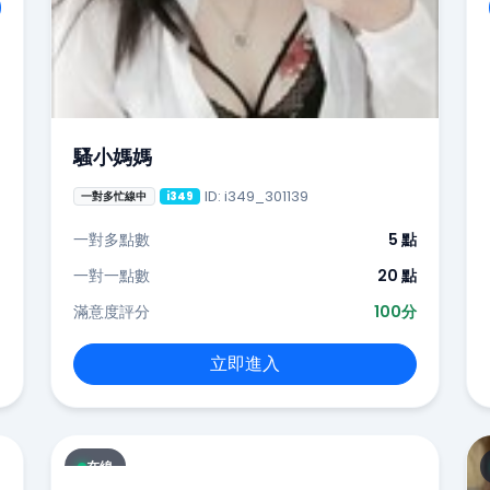
騷小媽媽
ID: i349_301139
一對多忙線中
i349
一對多點數
5 點
一對一點數
20 點
滿意度評分
100分
立即進入
在線