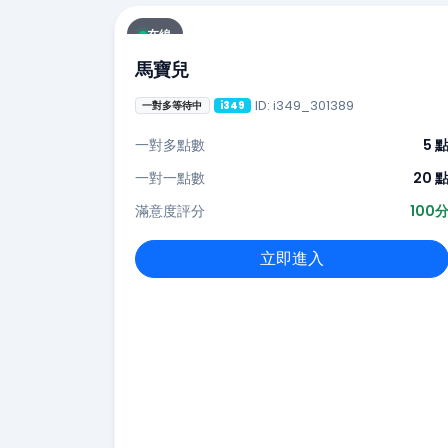
在線
馬寶兒
ID: i349_301389
一對多等待中
i349
一對多點數
5 
一對一點數
20 
滿意度評分
100
立即進入