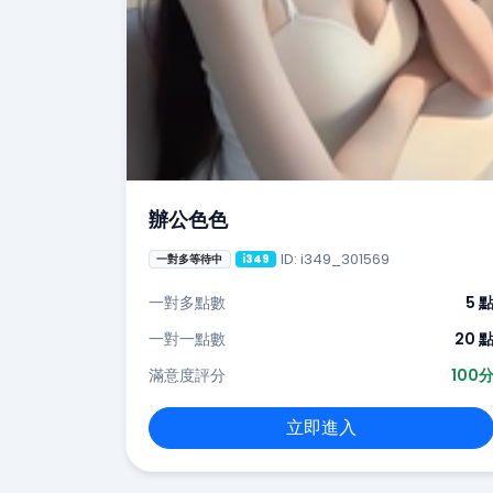
辦公色色
ID: i349_301569
一對多等待中
i349
一對多點數
5 
一對一點數
20 
滿意度評分
100
立即進入