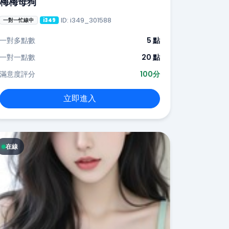
梅梅母狗
ID: i349_301588
一對一忙線中
i349
一對多點數
5 點
一對一點數
20 點
滿意度評分
100分
立即進入
在線