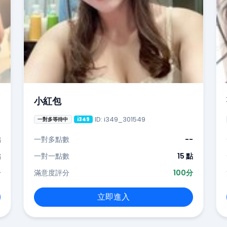
小紅包
ID: i349_301549
一對多等待中
i349
點
一對多點數
--
點
一對一點數
15 點
分
滿意度評分
100分
立即進入