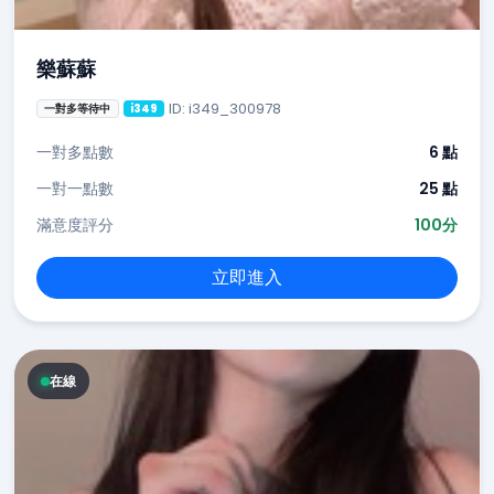
樂蘇蘇
ID: i349_300978
一對多等待中
i349
一對多點數
6 點
一對一點數
25 點
滿意度評分
100分
立即進入
在線