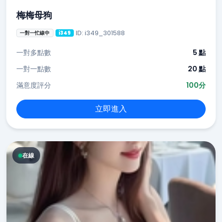
梅梅母狗
ID: i349_301588
一對一忙線中
i349
一對多點數
5 點
一對一點數
20 點
滿意度評分
100分
立即進入
在線