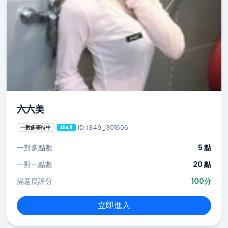
六六美
ID: i349_301606
一對多等待中
i349
一對多點數
5 點
一對一點數
20 點
滿意度評分
100分
立即進入