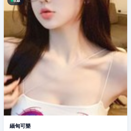
在線
緬甸可樂