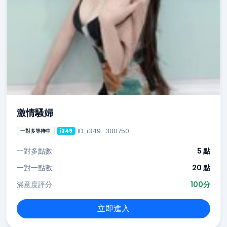
激情騷婦
ID: i349_300750
一對多等待中
i349
一對多點數
5 點
一對一點數
20 點
滿意度評分
100分
立即進入