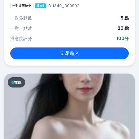
ID: i349_300992
一對多等待中
i349
一對多點數
5 點
一對一點數
20 點
滿意度評分
100分
立即進入
在線