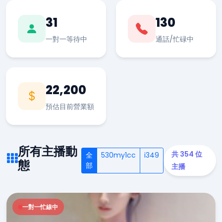
31
130
一對一等待中
通話/忙碌中
22,200
預估目前營業額
所有主播動
共 354 位
全
530my1cc
i349
態
部
主播
一對一忙線中