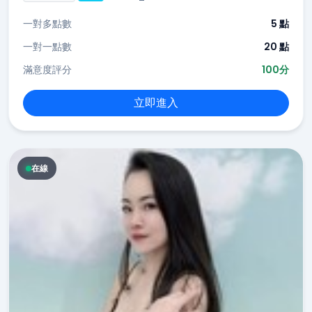
一對多點數
5 點
一對一點數
20 點
滿意度評分
100分
立即進入
在線