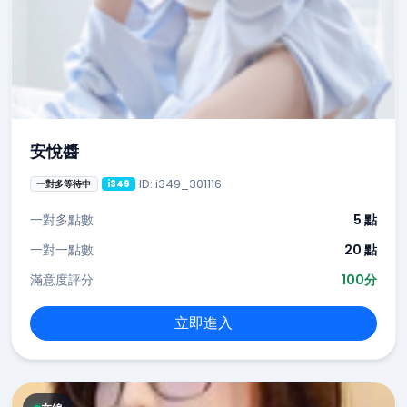
安悅醬
ID: i349_301116
一對多等待中
i349
一對多點數
5 點
一對一點數
20 點
滿意度評分
100分
立即進入