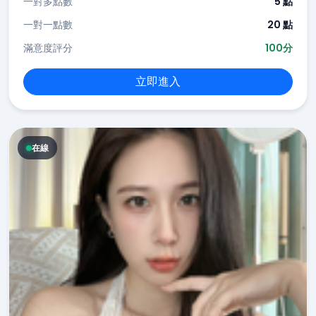
一對多點數
5 點
一對一點數
20 點
滿意度評分
100分
立即進入
在線