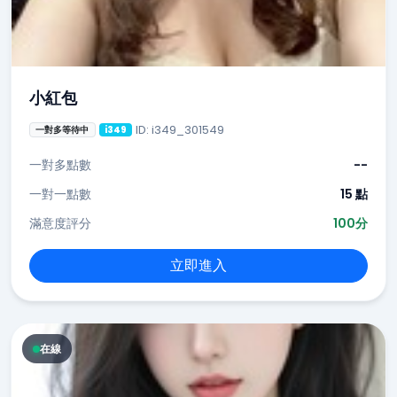
小紅包
ID: i349_301549
一對多等待中
i349
一對多點數
--
一對一點數
15 點
滿意度評分
100分
立即進入
在線