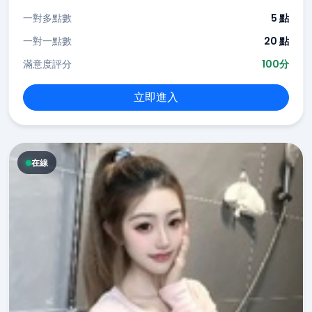
一對多點數
5 點
一對一點數
20 點
滿意度評分
100分
立即進入
在線