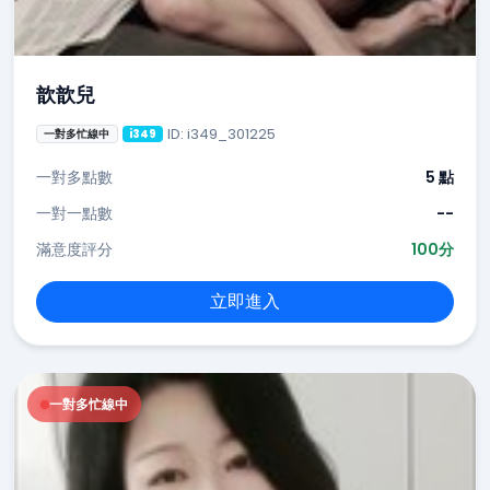
歆歆兒
ID: i349_301225
一對多忙線中
i349
一對多點數
5 點
一對一點數
--
滿意度評分
100分
立即進入
一對多忙線中