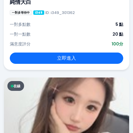
純情大白
ID: i349_301362
一對多等待中
i349
一對多點數
5 點
一對一點數
20 點
滿意度評分
100分
立即進入
在線