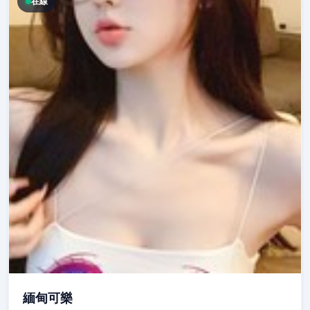
在線
緬甸可樂