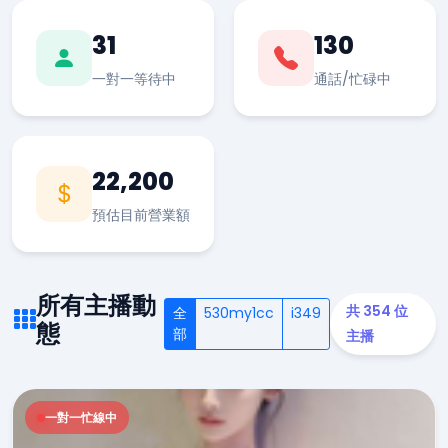
31
130
一對一等待中
通話/忙碌中
22,200
預估目前營業額
所有主播動
共 354 位
全
530my1cc
i349
態
部
主播
一對一忙線中