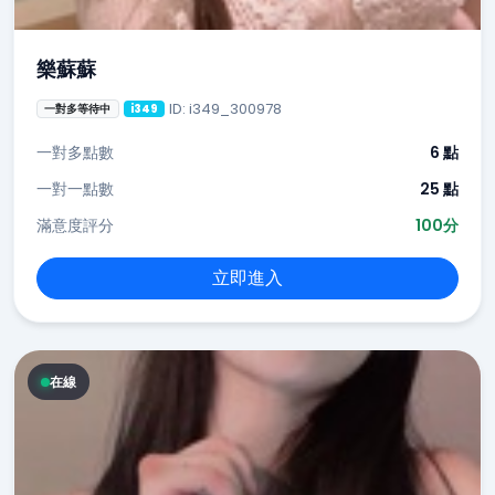
樂蘇蘇
ID: i349_300978
一對多等待中
i349
一對多點數
6 點
一對一點數
25 點
滿意度評分
100分
立即進入
在線