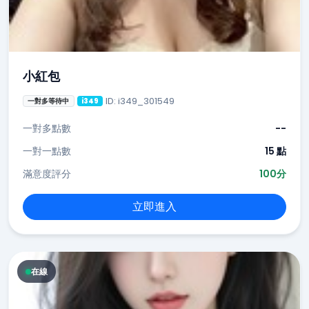
小紅包
ID: i349_301549
一對多等待中
i349
一對多點數
--
一對一點數
15 點
滿意度評分
100分
立即進入
在線