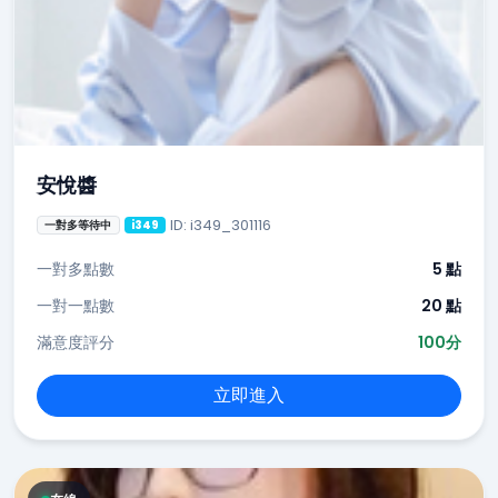
安悅醬
ID: i349_301116
一對多等待中
i349
一對多點數
5 點
一對一點數
20 點
滿意度評分
100分
立即進入