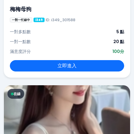
梅梅母狗
ID: i349_301588
一對一忙線中
i349
一對多點數
5 點
一對一點數
20 點
滿意度評分
100分
立即進入
在線