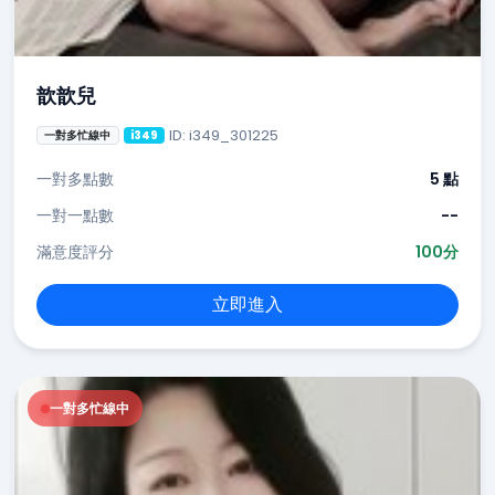
歆歆兒
ID: i349_301225
一對多忙線中
i349
一對多點數
5 點
一對一點數
--
滿意度評分
100分
立即進入
一對多忙線中