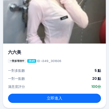
六六美
ID: i349_301606
一對多等待中
i349
一對多點數
5 點
一對一點數
20 點
滿意度評分
100分
立即進入