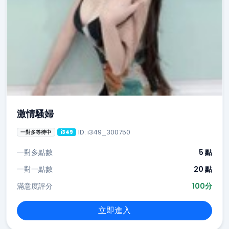
激情騷婦
ID: i349_300750
一對多等待中
i349
一對多點數
5 點
一對一點數
20 點
滿意度評分
100分
立即進入