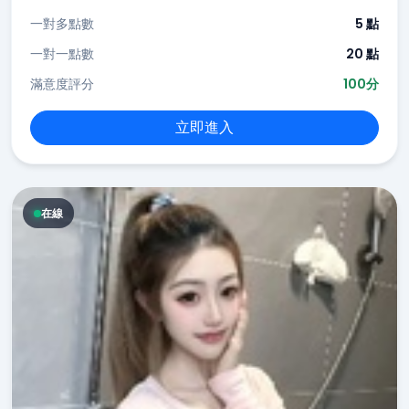
一對多點數
5 點
一對一點數
20 點
滿意度評分
100分
立即進入
在線