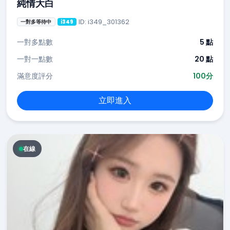
純情大白
ID: i349_301362
一對多等待中
i349
一對多點數
5 點
一對一點數
20 點
滿意度評分
100分
立即進入
在線