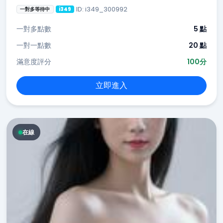
ID: i349_300992
一對多等待中
i349
一對多點數
5 點
一對一點數
20 點
滿意度評分
100分
立即進入
在線