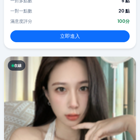
一對多點數
5 點
一對一點數
20 點
滿意度評分
100分
立即進入
在線