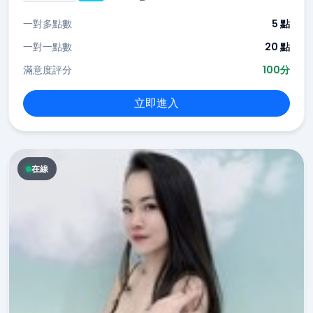
一對多點數
5 點
一對一點數
20 點
滿意度評分
100分
立即進入
在線