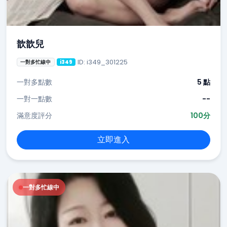
歆歆兒
ID: i349_301225
一對多忙線中
i349
一對多點數
5 點
一對一點數
--
滿意度評分
100分
立即進入
一對多忙線中