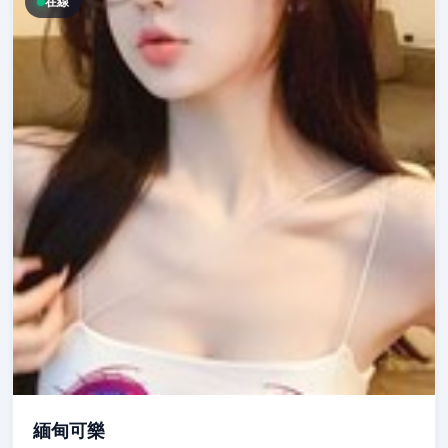
在線
緬甸可樂