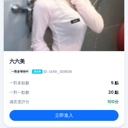
六六美
ID: i349_301606
一對多等待中
i349
一對多點數
5 點
一對一點數
20 點
滿意度評分
100分
立即進入