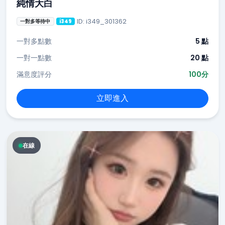
純情大白
ID: i349_301362
一對多等待中
i349
一對多點數
5 點
一對一點數
20 點
滿意度評分
100分
立即進入
在線