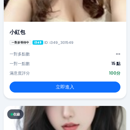
小紅包
ID: i349_301549
一對多等待中
i349
一對多點數
--
一對一點數
15 點
滿意度評分
100分
立即進入
在線