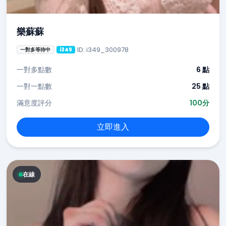
樂蘇蘇
ID: i349_300978
一對多等待中
i349
一對多點數
6 點
一對一點數
25 點
滿意度評分
100分
立即進入
在線