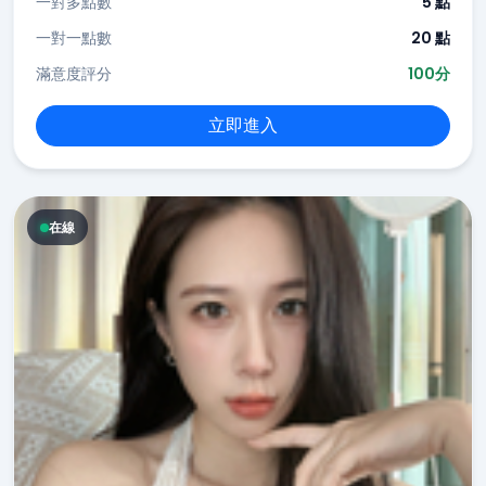
一對多點數
5 點
一對一點數
20 點
滿意度評分
100分
立即進入
在線