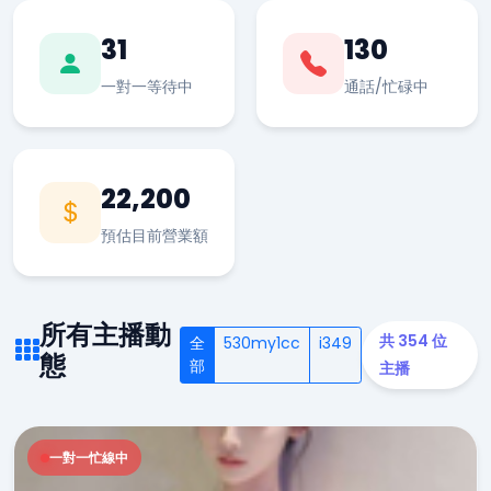
31
130
一對一等待中
通話/忙碌中
22,200
預估目前營業額
所有主播動
共 354 位
全
530my1cc
i349
態
部
主播
一對一忙線中