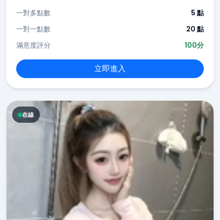
一對多點數
5 點
一對一點數
20 點
滿意度評分
100分
立即進入
在線