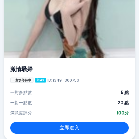
激情騷婦
ID: i349_300750
一對多等待中
i349
一對多點數
5 點
一對一點數
20 點
滿意度評分
100分
立即進入