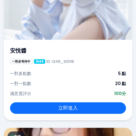
安悅醬
ID: i349_301116
一對多等待中
i349
一對多點數
5 點
一對一點數
20 點
滿意度評分
100分
立即進入