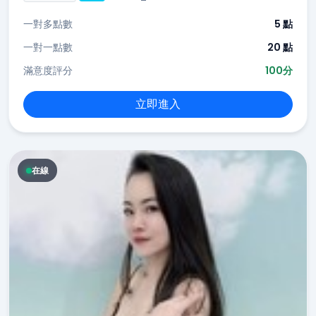
一對多點數
5 點
一對一點數
20 點
滿意度評分
100分
立即進入
在線