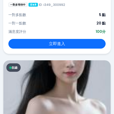
ID: i349_300992
一對多等待中
i349
一對多點數
5 點
一對一點數
20 點
滿意度評分
100分
立即進入
在線