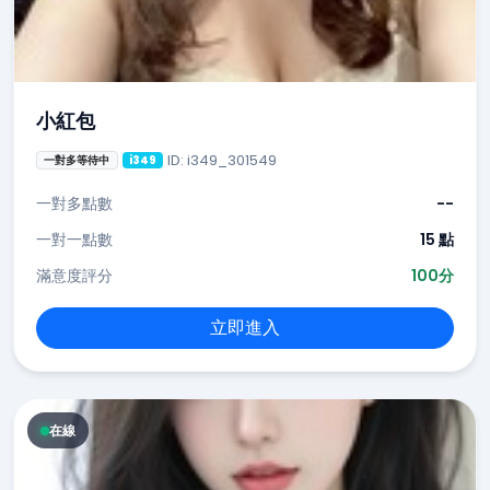
小紅包
ID: i349_301549
一對多等待中
i349
一對多點數
--
一對一點數
15 點
滿意度評分
100分
立即進入
在線