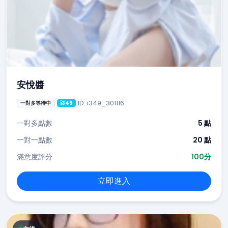
安悅醬
ID: i349_301116
一對多等待中
i349
一對多點數
5 點
一對一點數
20 點
滿意度評分
100分
立即進入