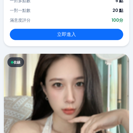
一對多點數
5 點
一對一點數
20 點
滿意度評分
100分
立即進入
在線