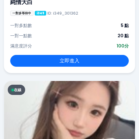
純情大白
ID: i349_301362
一對多等待中
i349
一對多點數
5 點
一對一點數
20 點
滿意度評分
100分
立即進入
在線