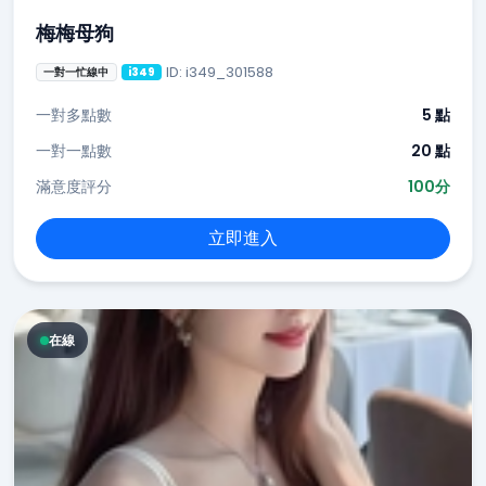
梅梅母狗
ID: i349_301588
一對一忙線中
i349
一對多點數
5 點
一對一點數
20 點
滿意度評分
100分
立即進入
在線