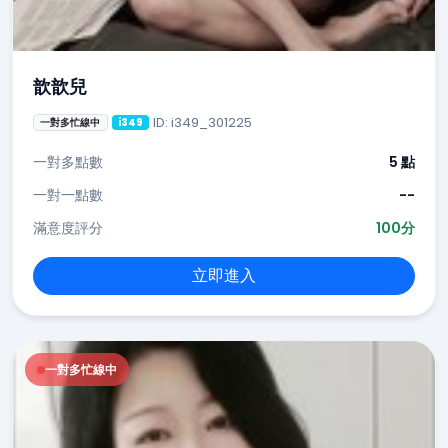
歆歆兒
ID: i349_301225
一對多忙線中
i349
一對多點數
5 點
一對一點數
--
滿意度評分
100分
立即進入
一對多忙線中