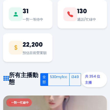
31
130
一對一等待中
通話/忙碌中
22,200
預估目前營業額
所有主播動
共 354 位
全
530my1cc
i349
態
部
主播
一對一忙線中