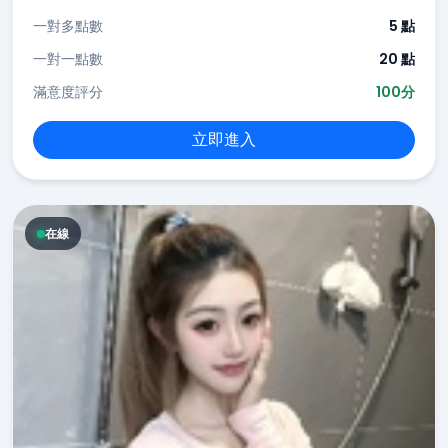
一對多點數
5 點
一對一點數
20 點
滿意度評分
100分
立即進入
在線