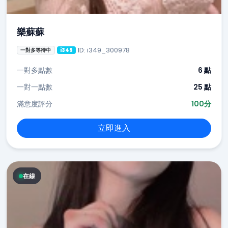
樂蘇蘇
ID: i349_300978
一對多等待中
i349
一對多點數
6 點
一對一點數
25 點
滿意度評分
100分
立即進入
在線