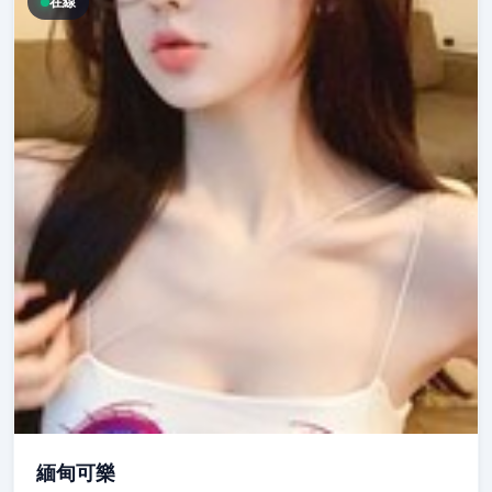
在線
緬甸可樂