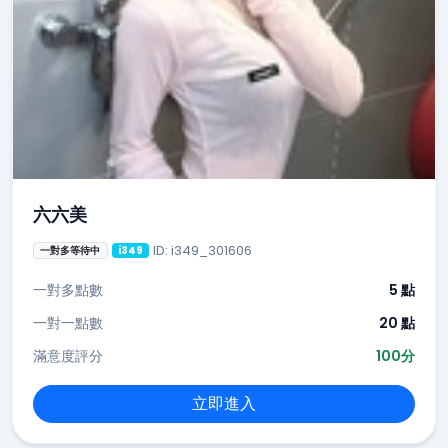
六六美
ID: i349_301606
一對多等待中
i349
一對多點數
5 點
一對一點數
20 點
滿意度評分
100分
立即進入