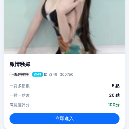
激情騷婦
ID: i349_300750
一對多等待中
i349
一對多點數
5 點
一對一點數
20 點
滿意度評分
100分
立即進入