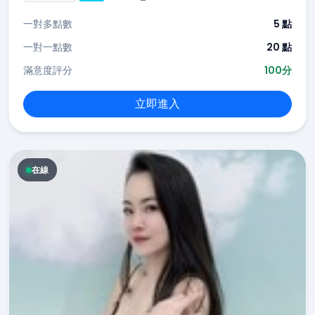
一對多點數
5 點
一對一點數
20 點
滿意度評分
100分
立即進入
在線