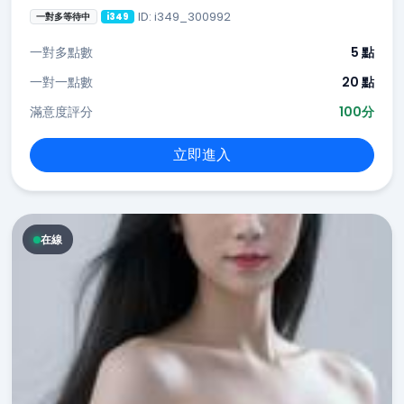
ID: i349_300992
一對多等待中
i349
一對多點數
5 點
一對一點數
20 點
滿意度評分
100分
立即進入
在線