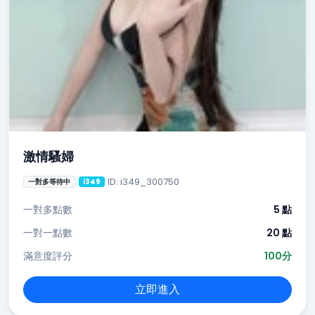
激情騷婦
ID: i349_300750
一對多等待中
i349
一對多點數
5 點
一對一點數
20 點
滿意度評分
100分
立即進入