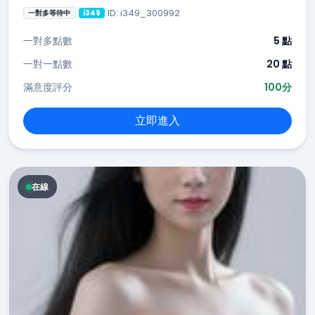
ID: i349_300992
一對多等待中
i349
一對多點數
5 點
一對一點數
20 點
滿意度評分
100分
立即進入
在線