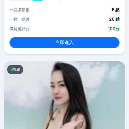
一對多點數
5 點
一對一點數
20 點
滿意度評分
100分
立即進入
在線