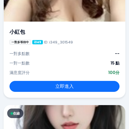
小紅包
ID: i349_301549
一對多等待中
i349
一對多點數
--
一對一點數
15 點
滿意度評分
100分
立即進入
在線