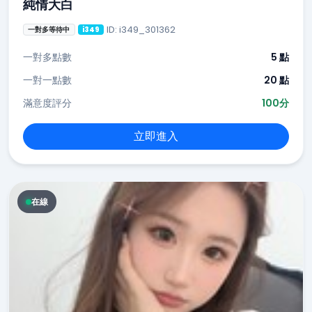
純情大白
ID: i349_301362
一對多等待中
i349
一對多點數
5 點
一對一點數
20 點
滿意度評分
100分
立即進入
在線