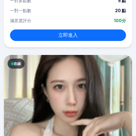
一對多點數
5 點
一對一點數
20 點
滿意度評分
100分
立即進入
在線