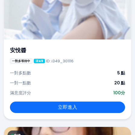
安悅醬
ID: i349_301116
一對多等待中
i349
一對多點數
5 點
一對一點數
20 點
滿意度評分
100分
立即進入