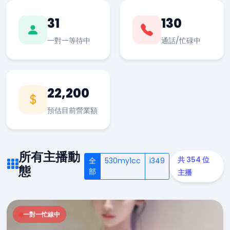
31
130
一對一等待中
通話/忙碌中
22,200
預估目前營業額
所有主播動
共 354 位
全
530my1cc
i349
態
部
主播
一對一忙線中