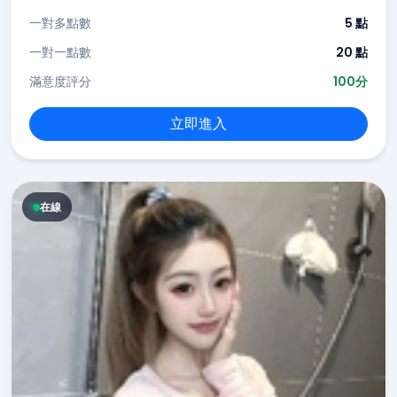
一對多點數
5 點
一對一點數
20 點
滿意度評分
100分
立即進入
在線