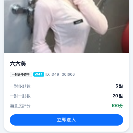
六六美
ID: i349_301606
一對多等待中
i349
一對多點數
5 點
一對一點數
20 點
滿意度評分
100分
立即進入