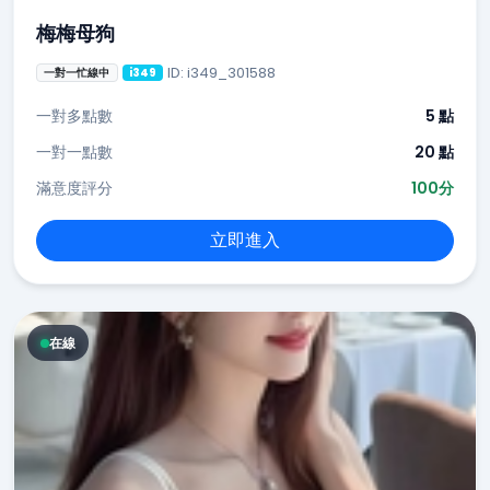
梅梅母狗
ID: i349_301588
一對一忙線中
i349
一對多點數
5 點
一對一點數
20 點
滿意度評分
100分
立即進入
在線