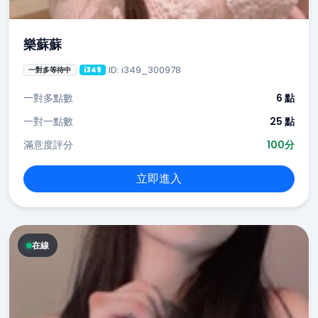
樂蘇蘇
ID: i349_300978
一對多等待中
i349
一對多點數
6 點
一對一點數
25 點
滿意度評分
100分
立即進入
在線