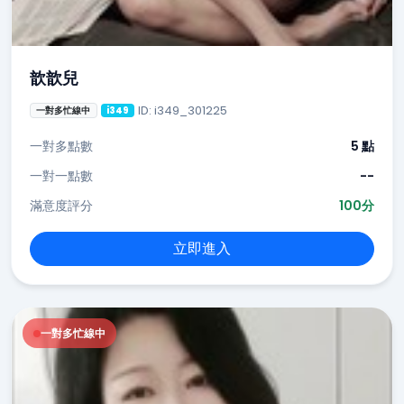
歆歆兒
ID: i349_301225
一對多忙線中
i349
一對多點數
5 點
一對一點數
--
滿意度評分
100分
立即進入
一對多忙線中