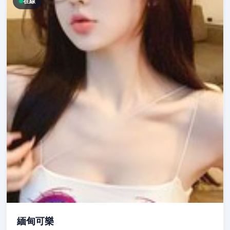
在線
緬甸可樂