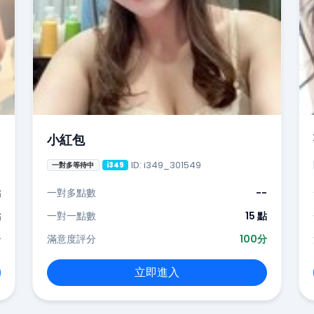
小紅包
ID: i349_301549
一對多等待中
i349
點
一對多點數
--
點
一對一點數
15 點
分
滿意度評分
100分
立即進入