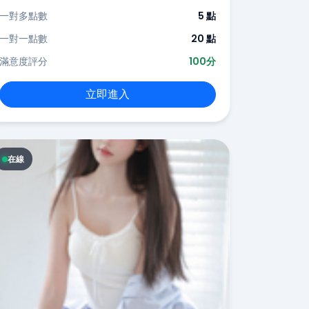
一對多點數
5 點
一對一點數
20 點
滿意度評分
100分
立即進入
在線