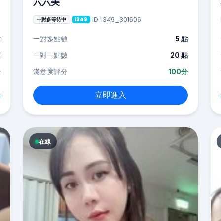
六六美
ID: i349_301606
一對多等待中
i349
點
一對多點數
5 點
點
一對一點數
20 點
分
滿意度評分
100分
立即進入
在線