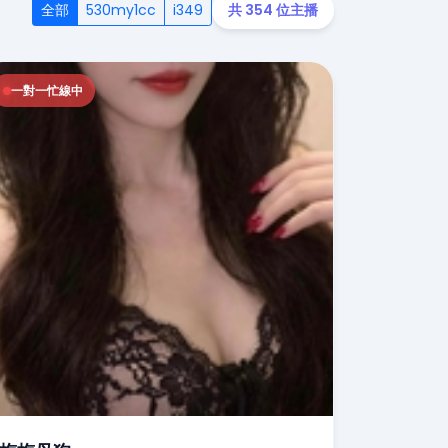
全部
530my1cc
i349
共 354 位主播
一對一忙線中