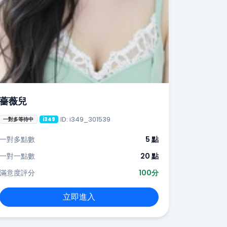
薔薇兒
ID: i349_301539
一對多等待中
i349
一對多點數
5 點
一對一點數
20 點
滿意度評分
100分
立即進入