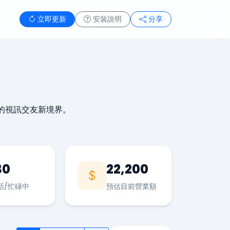
立即更新
安裝說明
分享
的視訊交友新境界。
30
22,200
話/忙碌中
預估目前營業額