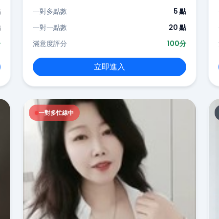
點
一對多點數
5 點
點
一對一點數
20 點
分
滿意度評分
100分
立即進入
一對多忙線中