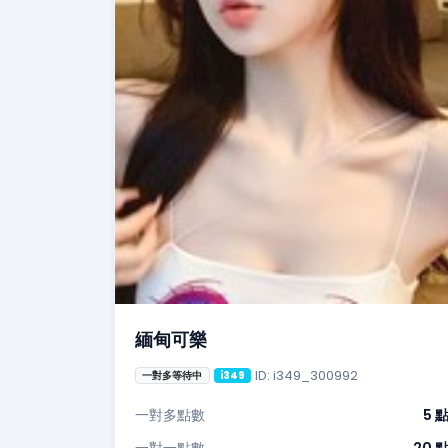
緬甸可樂
ID: i349_300992
一對多等待中
i349
一對多點數
5 