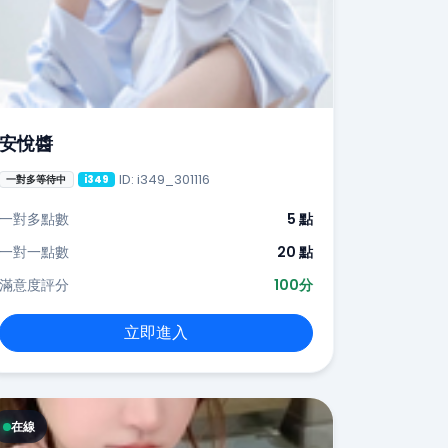
安悅醬
ID: i349_301116
一對多等待中
i349
一對多點數
5 點
一對一點數
20 點
滿意度評分
100分
立即進入
在線