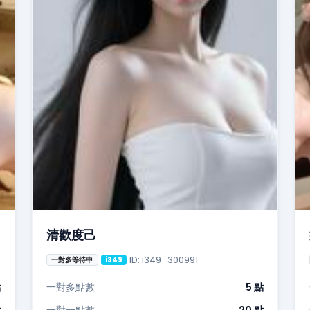
清歡度己
ID: i349_300991
一對多等待中
i349
點
一對多點數
5 點