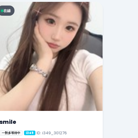
在線
smile
ID: i349_301276
一對多等待中
i349