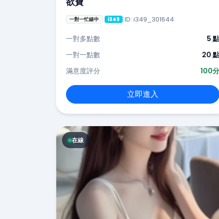
欲寶
ID: i349_301644
一對一忙線中
i349
一對多點數
5 
一對一點數
20 
滿意度評分
100
立即進入
在線