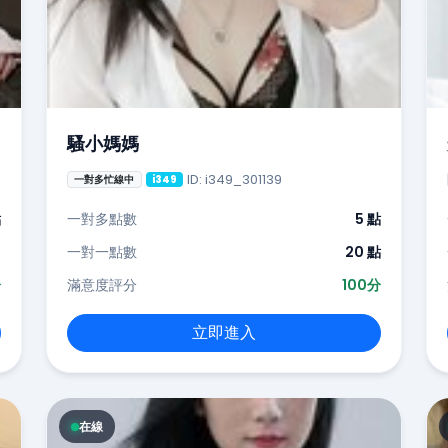
騷小媽媽
ID: i349_301139
一對多忙線中
i349
點
一對多點數
5 點
-
一對一點數
20 點
分
滿意度評分
100分
立即進入
在線