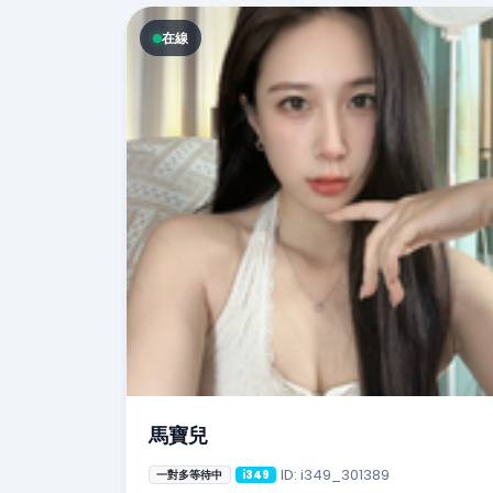
在線
馬寶兒
ID: i349_301389
一對多等待中
i349