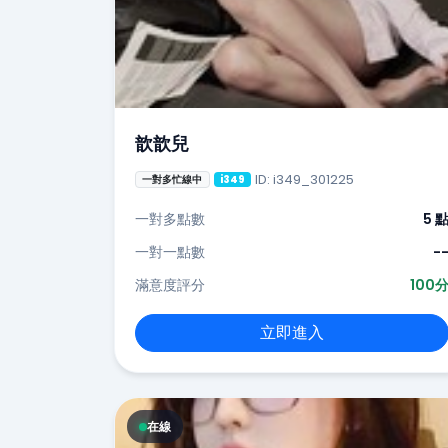
歆歆兒
ID: i349_301225
一對多忙線中
i349
一對多點數
5 
一對一點數
-
滿意度評分
100
立即進入
在線