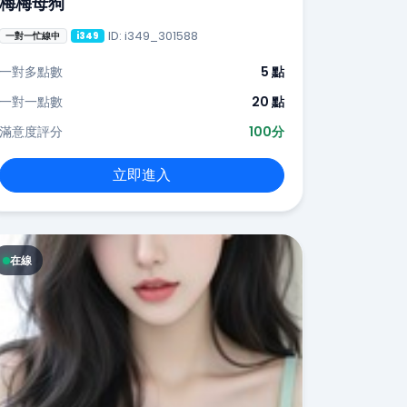
梅梅母狗
ID: i349_301588
一對一忙線中
i349
一對多點數
5 點
一對一點數
20 點
滿意度評分
100分
立即進入
在線