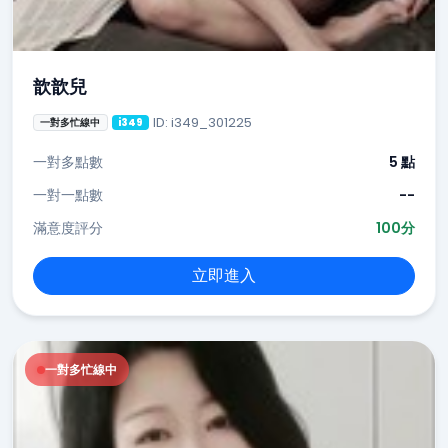
歆歆兒
ID: i349_301225
一對多忙線中
i349
一對多點數
5 點
一對一點數
--
滿意度評分
100分
立即進入
一對多忙線中