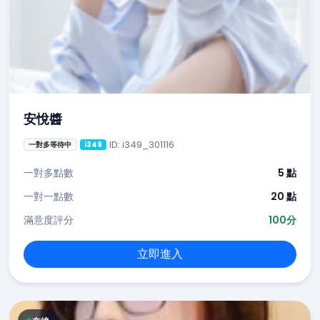
安悅醬
ID: i349_301116
一對多等待中
i349
一對多點數
5 點
一對一點數
20 點
滿意度評分
100分
立即進入