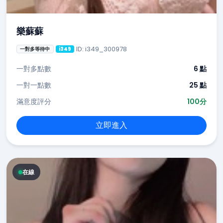
樂蘇蘇
ID: i349_300978
一對多等待中
i349
一對多點數
6 點
一對一點數
25 點
滿意度評分
100分
立即進入
在線