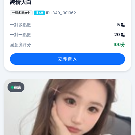
純情大白
ID: i349_301362
一對多等待中
i349
一對多點數
5 點
一對一點數
20 點
滿意度評分
100分
立即進入
在線