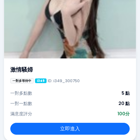
激情騷婦
ID: i349_300750
一對多等待中
i349
一對多點數
5 點
一對一點數
20 點
滿意度評分
100分
立即進入