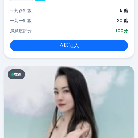
一對多點數
5 點
一對一點數
20 點
滿意度評分
100分
立即進入
在線