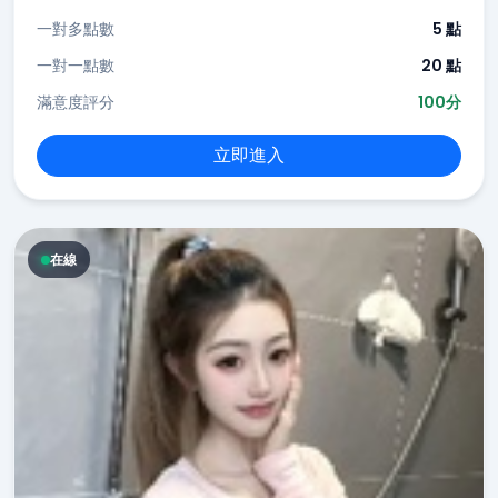
一對多點數
5 點
一對一點數
20 點
滿意度評分
100分
立即進入
在線