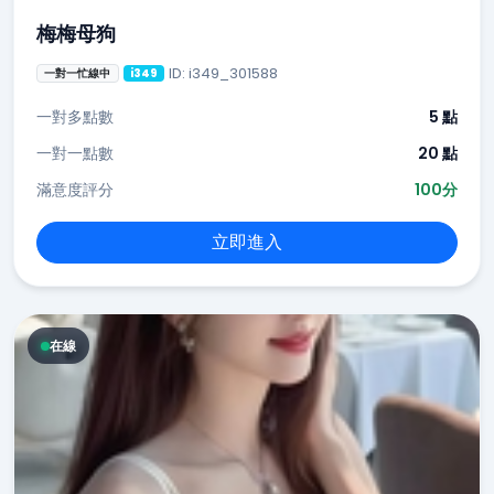
梅梅母狗
ID: i349_301588
一對一忙線中
i349
一對多點數
5 點
一對一點數
20 點
滿意度評分
100分
立即進入
在線