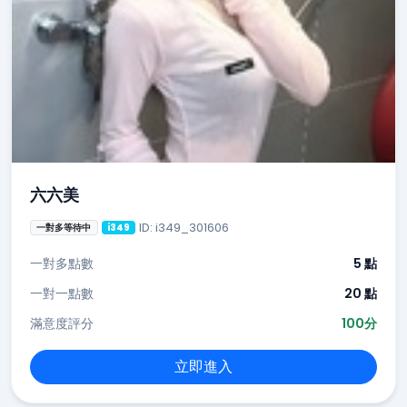
六六美
ID: i349_301606
一對多等待中
i349
一對多點數
5 點
一對一點數
20 點
滿意度評分
100分
立即進入