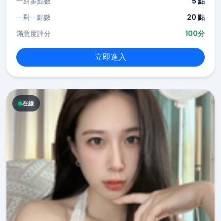
一對多點數
5 點
一對一點數
20 點
滿意度評分
100分
立即進入
在線