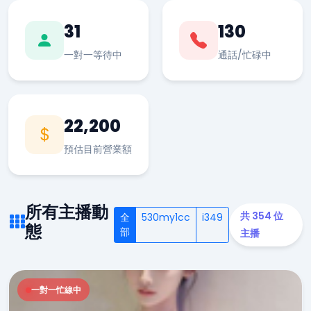
31
130
一對一等待中
通話/忙碌中
22,200
預估目前營業額
所有主播動
共 354 位
全
530my1cc
i349
態
部
主播
一對一忙線中