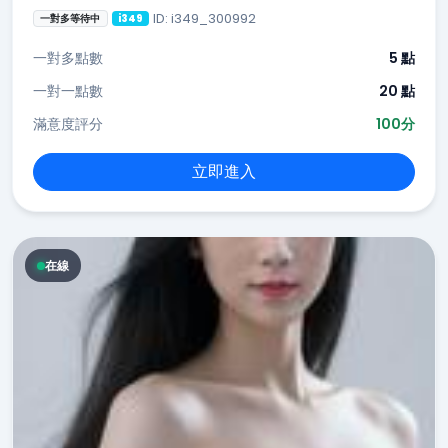
ID: i349_300992
一對多等待中
i349
一對多點數
5 點
一對一點數
20 點
滿意度評分
100分
立即進入
在線