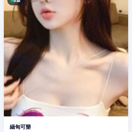
在線
緬甸可樂