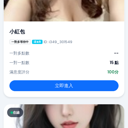
小紅包
ID: i349_301549
一對多等待中
i349
一對多點數
--
一對一點數
15 點
滿意度評分
100分
立即進入
在線