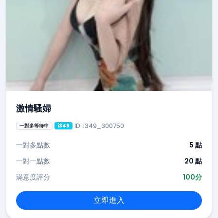
激情騷婦
ID: i349_300750
一對多等待中
i349
一對多點數
5 點
一對一點數
20 點
滿意度評分
100分
立即進入