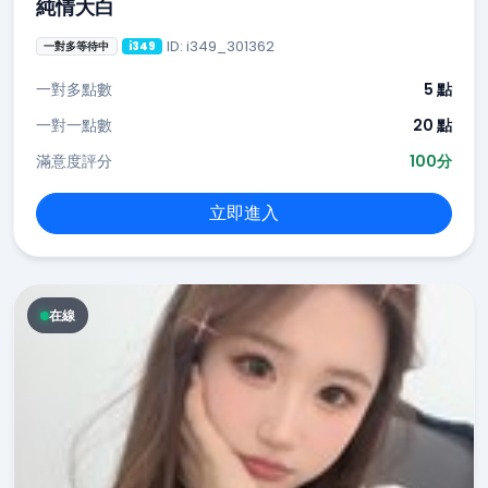
純情大白
ID: i349_301362
一對多等待中
i349
一對多點數
5 點
一對一點數
20 點
滿意度評分
100分
立即進入
在線