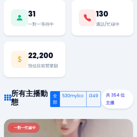
31
130
一對一等待中
通話/忙碌中
22,200
預估目前營業額
所有主播動
共 354 位
全
530my1cc
i349
態
部
主播
一對一忙線中