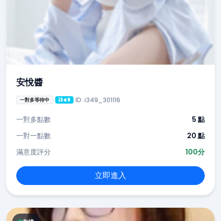
安悅醬
ID: i349_301116
一對多等待中
i349
一對多點數
5 點
一對一點數
20 點
滿意度評分
100分
立即進入