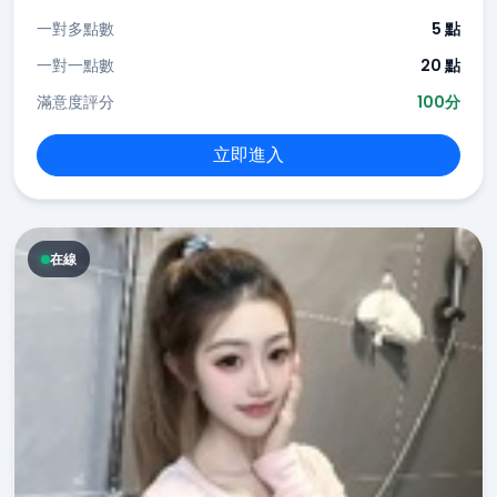
一對多點數
5 點
一對一點數
20 點
滿意度評分
100分
立即進入
在線