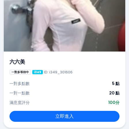
六六美
ID: i349_301606
一對多等待中
i349
一對多點數
5 點
一對一點數
20 點
滿意度評分
100分
立即進入