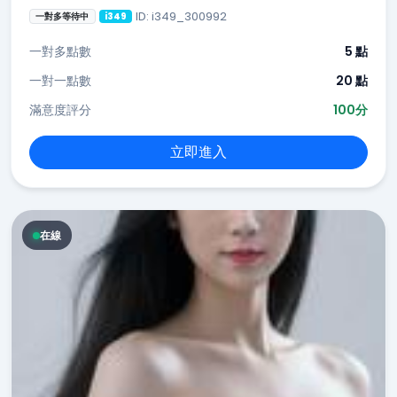
ID: i349_300992
一對多等待中
i349
一對多點數
5 點
一對一點數
20 點
滿意度評分
100分
立即進入
在線