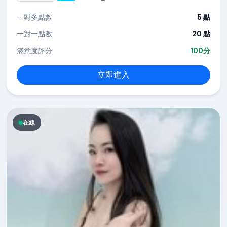
一對多點數
5 點
一對一點數
20 點
滿意度評分
100分
立即進入
在線