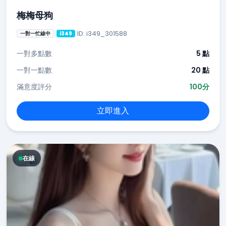
梅梅母狗
ID: i349_301588
一對一忙線中
i349
一對多點數
5 點
一對一點數
20 點
滿意度評分
100分
立即進入
在線