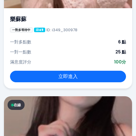
樂蘇蘇
ID: i349_300978
一對多等待中
i349
一對多點數
6 點
一對一點數
25 點
滿意度評分
100分
立即進入
在線