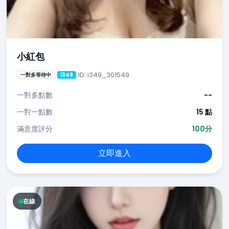
小紅包
ID: i349_301549
一對多等待中
i349
一對多點數
--
一對一點數
15 點
滿意度評分
100分
立即進入
在線