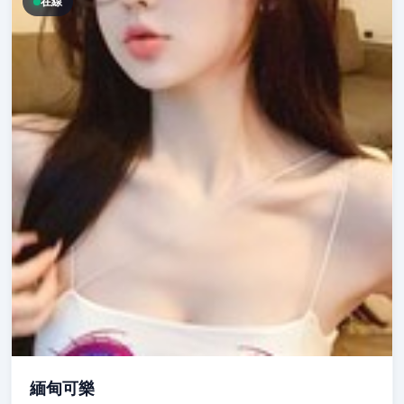
在線
緬甸可樂