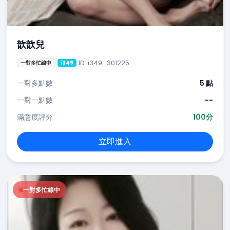
歆歆兒
ID: i349_301225
一對多忙線中
i349
一對多點數
5 點
一對一點數
--
滿意度評分
100分
立即進入
一對多忙線中