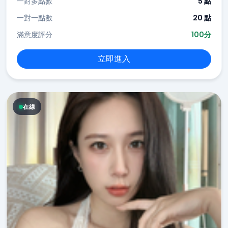
一對多點數
5 點
一對一點數
20 點
滿意度評分
100分
立即進入
在線