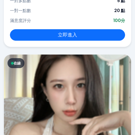
一對多點數
5 點
一對一點數
20 點
滿意度評分
100分
立即進入
在線