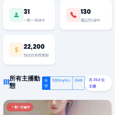
31
130
一對一等待中
通話/忙碌中
22,200
預估目前營業額
所有主播動
共 354 位
全
530my1cc
i349
態
部
主播
一對一忙線中