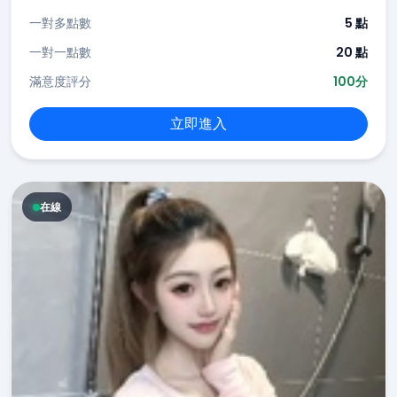
一對多點數
5 點
一對一點數
20 點
滿意度評分
100分
立即進入
在線