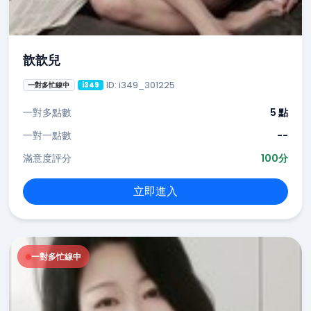
歆歆兒
ID: i349_301225
一對多忙線中
i349
一對多點數
5 點
一對一點數
--
滿意度評分
100分
立即進入
一對多忙線中