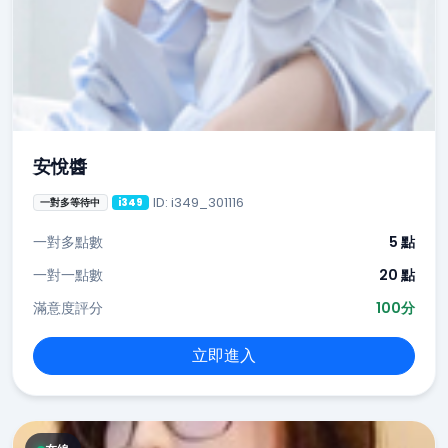
安悅醬
ID: i349_301116
一對多等待中
i349
一對多點數
5 點
一對一點數
20 點
滿意度評分
100分
立即進入