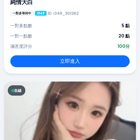
純情大白
ID: i349_301362
一對多等待中
i349
一對多點數
5 點
一對一點數
20 點
滿意度評分
100分
立即進入
在線