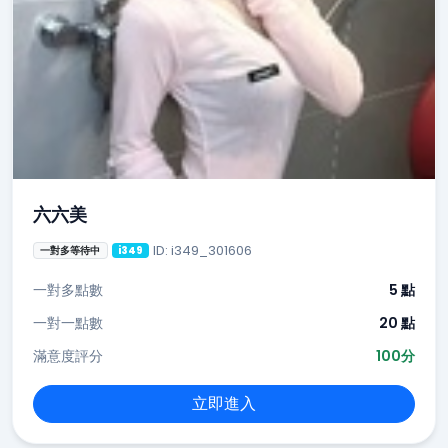
六六美
ID: i349_301606
一對多等待中
i349
一對多點數
5 點
一對一點數
20 點
滿意度評分
100分
立即進入