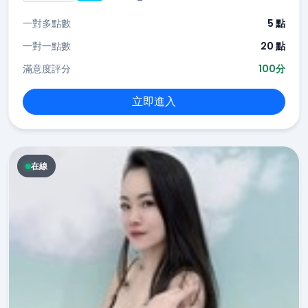
一對多點數
5 點
一對一點數
20 點
滿意度評分
100分
立即進入
在線