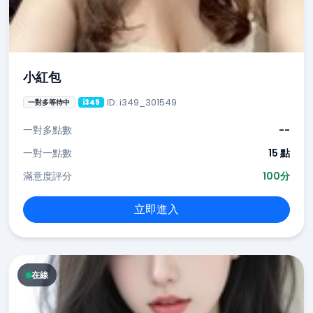
小紅包
ID: i349_301549
一對多等待中
i349
一對多點數
--
一對一點數
15 點
滿意度評分
100分
立即進入
在線