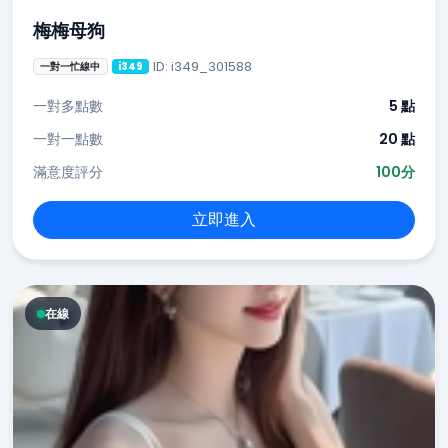
梅梅母狗
ID: i349_301588
一對一忙線中
i349
一對多點數
5 點
一對一點數
20 點
滿意度評分
100分
立即進入
在線