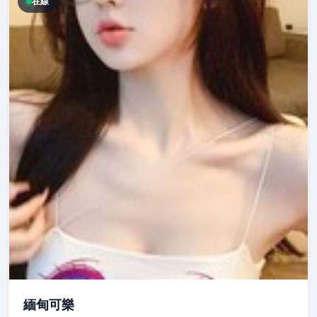
在線
緬甸可樂