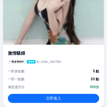
激情騷婦
ID: i349_300750
一對多等待中
i349
一對多點數
5 點
一對一點數
20 點
滿意度評分
100分
立即進入