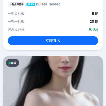
ID: i349_300992
一對多等待中
i349
一對多點數
5 點
一對一點數
20 點
滿意度評分
100分
立即進入
在線