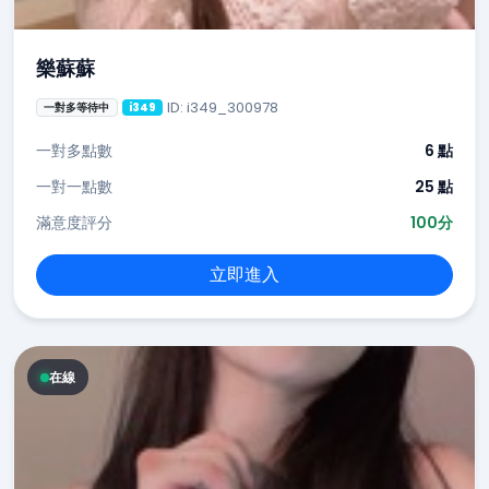
樂蘇蘇
ID: i349_300978
一對多等待中
i349
一對多點數
6 點
一對一點數
25 點
滿意度評分
100分
立即進入
在線