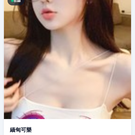
在線
緬甸可樂