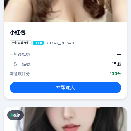
小紅包
ID: i349_301549
一對多等待中
i349
一對多點數
--
一對一點數
15 點
滿意度評分
100分
立即進入
在線