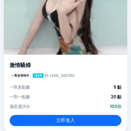
激情騷婦
ID: i349_300750
一對多等待中
i349
一對多點數
5 點
一對一點數
20 點
滿意度評分
100分
立即進入