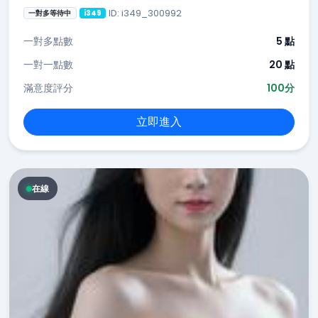
ID: i349_300992
一對多等待中
i349
一對多點數
5 點
一對一點數
20 點
滿意度評分
100分
立即進入
在線