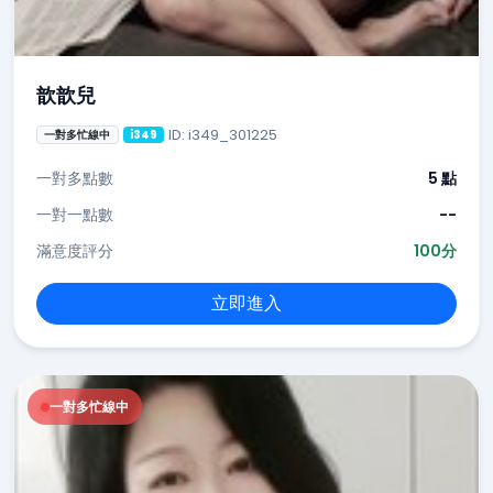
歆歆兒
ID: i349_301225
一對多忙線中
i349
一對多點數
5 點
一對一點數
--
滿意度評分
100分
立即進入
一對多忙線中