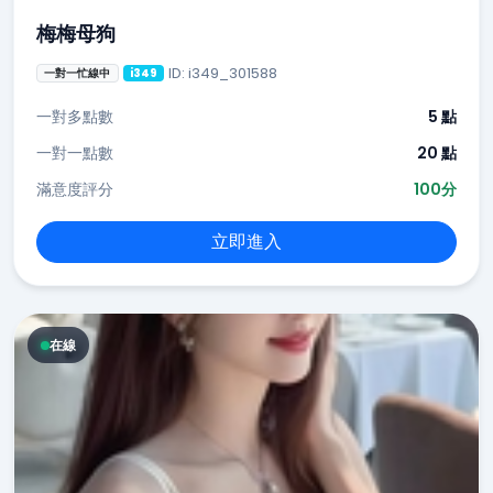
梅梅母狗
ID: i349_301588
一對一忙線中
i349
一對多點數
5 點
一對一點數
20 點
滿意度評分
100分
立即進入
在線