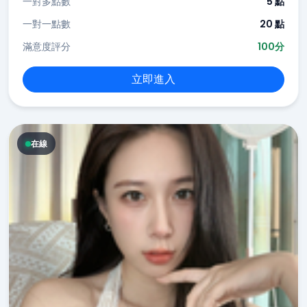
一對多點數
5 點
一對一點數
20 點
滿意度評分
100分
立即進入
在線