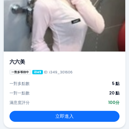
六六美
ID: i349_301606
一對多等待中
i349
一對多點數
5 點
一對一點數
20 點
滿意度評分
100分
立即進入