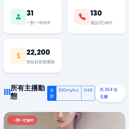
31
130
一對一等待中
通話/忙碌中
22,200
預估目前營業額
所有主播動
共 354 位
全
530my1cc
i349
態
部
主播
一對一忙線中