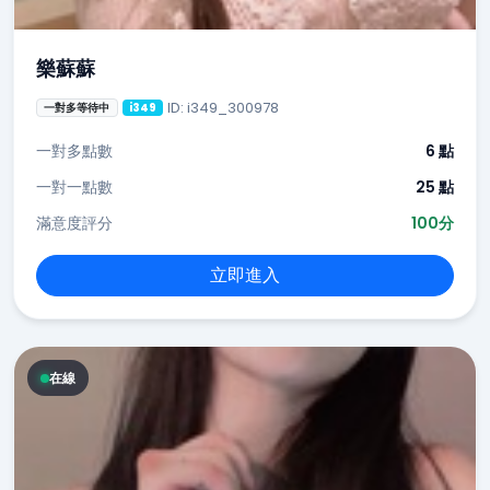
樂蘇蘇
ID: i349_300978
一對多等待中
i349
一對多點數
6 點
一對一點數
25 點
滿意度評分
100分
立即進入
在線