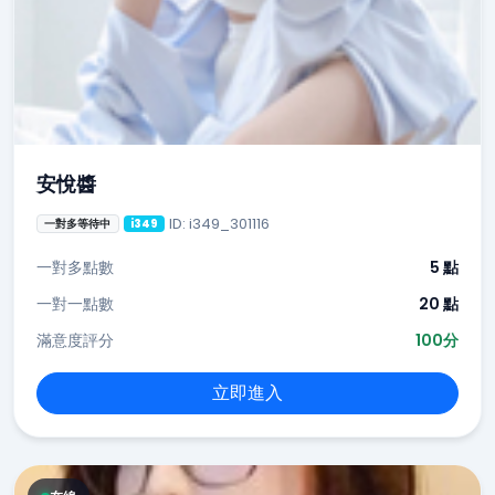
安悅醬
ID: i349_301116
一對多等待中
i349
一對多點數
5 點
一對一點數
20 點
滿意度評分
100分
立即進入