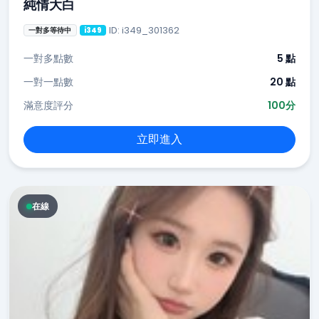
純情大白
ID: i349_301362
一對多等待中
i349
一對多點數
5 點
一對一點數
20 點
滿意度評分
100分
立即進入
在線