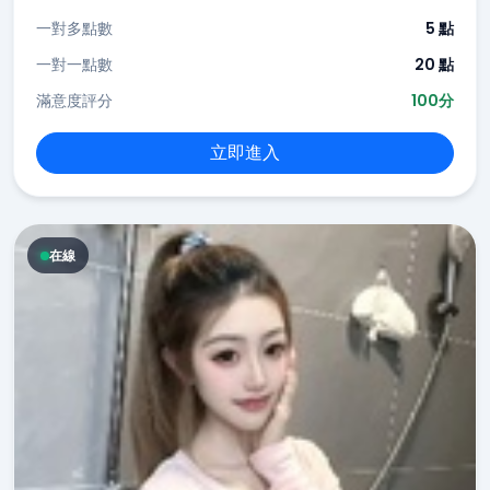
一對多點數
5 點
一對一點數
20 點
滿意度評分
100分
立即進入
在線