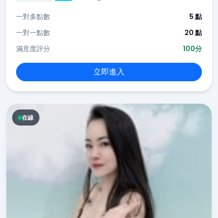
一對多點數
5 點
一對一點數
20 點
滿意度評分
100分
立即進入
在線