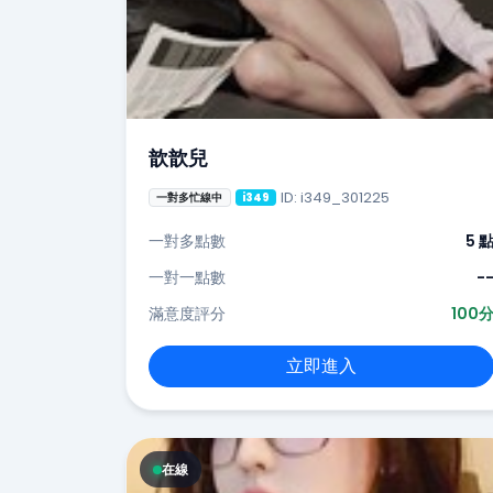
歆歆兒
ID: i349_301225
一對多忙線中
i349
一對多點數
5 
一對一點數
-
滿意度評分
100
立即進入
在線