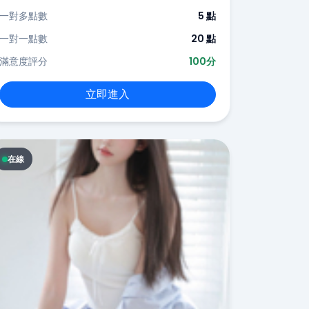
一對多點數
5 點
一對一點數
20 點
滿意度評分
100分
立即進入
在線