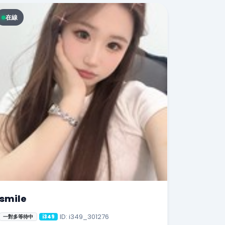
在線
smile
ID: i349_301276
一對多等待中
i349