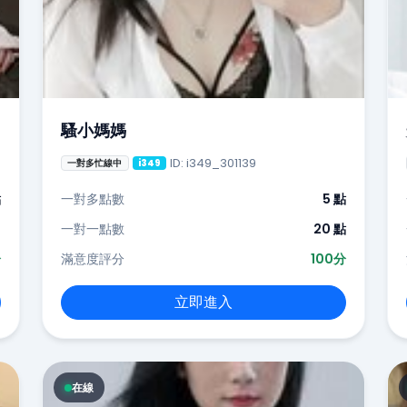
騷小媽媽
ID: i349_301139
一對多忙線中
i349
點
一對多點數
5 點
-
一對一點數
20 點
分
滿意度評分
100分
立即進入
在線