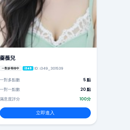
薔薇兒
ID: i349_301539
一對多等待中
i349
一對多點數
5 點
一對一點數
20 點
滿意度評分
100分
立即進入