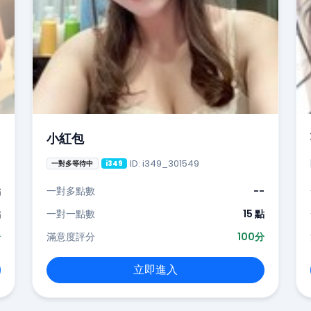
小紅包
ID: i349_301549
一對多等待中
i349
點
一對多點數
--
點
一對一點數
15 點
分
滿意度評分
100分
立即進入