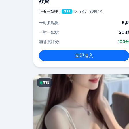
欲寶
ID: i349_301644
一對一忙線中
i349
一對多點數
5 
一對一點數
20 
滿意度評分
100
立即進入
在線