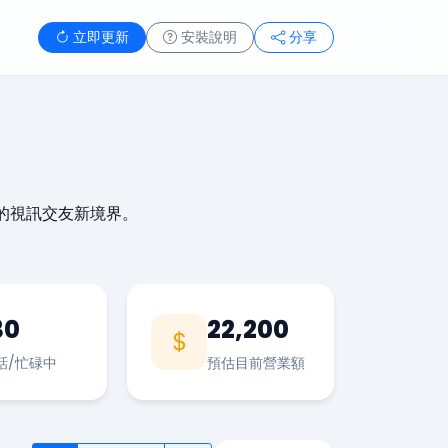
立即更新
安裝說明
分享
的視訊交友新境界。
30
22,200
話/忙碌中
預估目前營業額