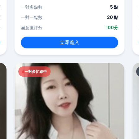
點
一對多點數
5 點
點
一對一點數
20 點
分
滿意度評分
100分
立即進入
一對多忙線中