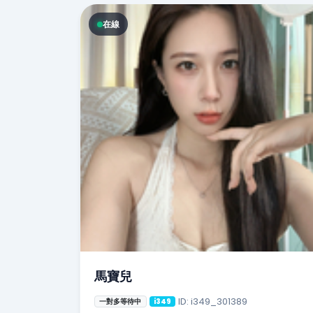
在線
馬寶兒
ID: i349_301389
一對多等待中
i349