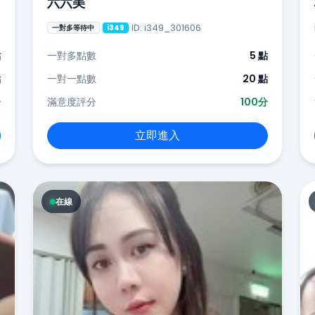
六六美
ID: i349_301606
一對多等待中
i349
點
一對多點數
5 點
點
一對一點數
20 點
分
滿意度評分
100分
立即進入
在線