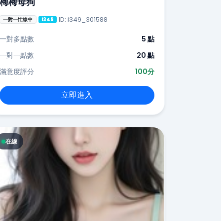
梅梅母狗
ID: i349_301588
一對一忙線中
i349
一對多點數
5 點
一對一點數
20 點
滿意度評分
100分
立即進入
在線