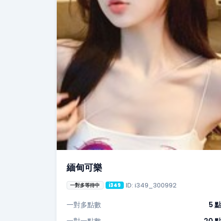
緬甸可樂
ID: i349_300992
一對多等待中
i349
一對多點數
5 