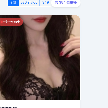
全部
530my1cc
i349
共 354 位主播
一對一忙線中