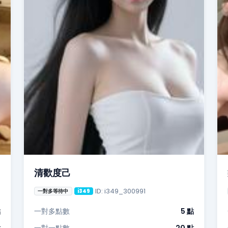
清歡度己
ID: i349_300991
一對多等待中
i349
點
一對多點數
5 點