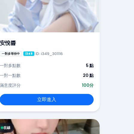
安悅醬
ID: i349_301116
一對多等待中
i349
一對多點數
5 點
一對一點數
20 點
滿意度評分
100分
立即進入
在線