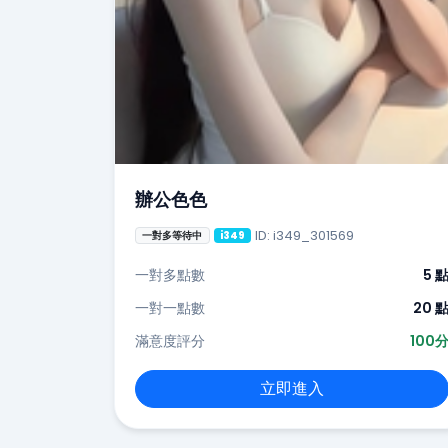
辦公色色
ID: i349_301569
一對多等待中
i349
一對多點數
5 
一對一點數
20 
滿意度評分
100
立即進入