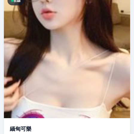
在線
緬甸可樂