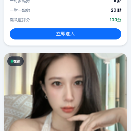
一對多點數
5 點
一對一點數
20 點
滿意度評分
100分
立即進入
在線