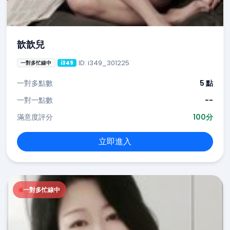
歆歆兒
ID: i349_301225
一對多忙線中
i349
一對多點數
5 點
一對一點數
--
滿意度評分
100分
立即進入
一對多忙線中