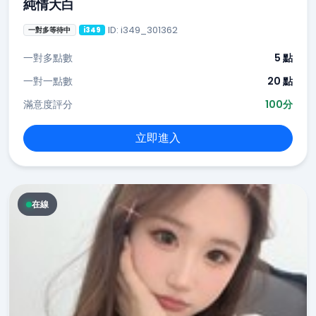
純情大白
ID: i349_301362
一對多等待中
i349
一對多點數
5 點
一對一點數
20 點
滿意度評分
100分
立即進入
在線