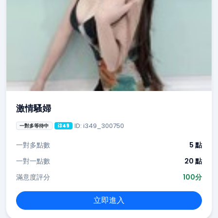
激情騷婦
ID: i349_300750
一對多等待中
i349
一對多點數
5 點
一對一點數
20 點
滿意度評分
100分
立即進入