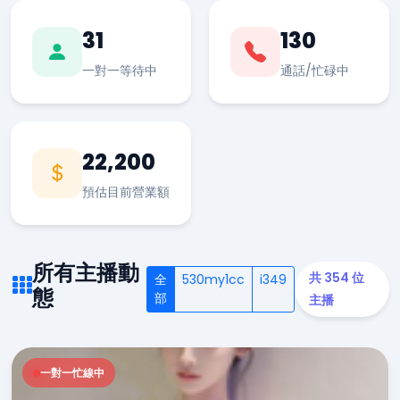
31
130
一對一等待中
通話/忙碌中
22,200
預估目前營業額
所有主播動
共 354 位
全
530my1cc
i349
態
部
主播
一對一忙線中