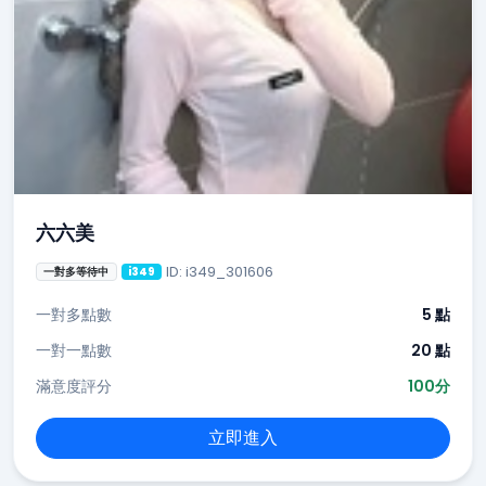
六六美
ID: i349_301606
一對多等待中
i349
一對多點數
5 點
一對一點數
20 點
滿意度評分
100分
立即進入