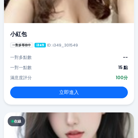
小紅包
ID: i349_301549
一對多等待中
i349
一對多點數
--
一對一點數
15 點
滿意度評分
100分
立即進入
在線