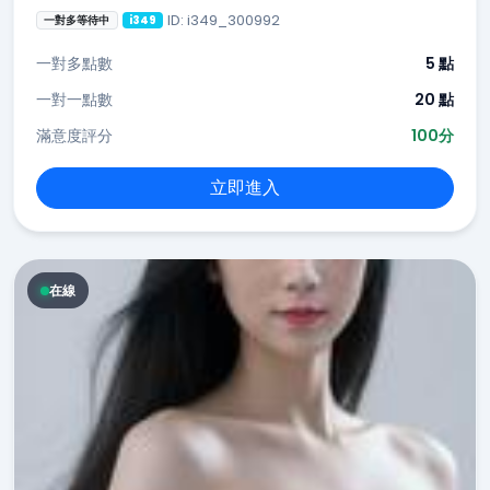
ID: i349_300992
一對多等待中
i349
一對多點數
5 點
一對一點數
20 點
滿意度評分
100分
立即進入
在線