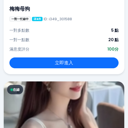
梅梅母狗
ID: i349_301588
一對一忙線中
i349
一對多點數
5 點
一對一點數
20 點
滿意度評分
100分
立即進入
在線