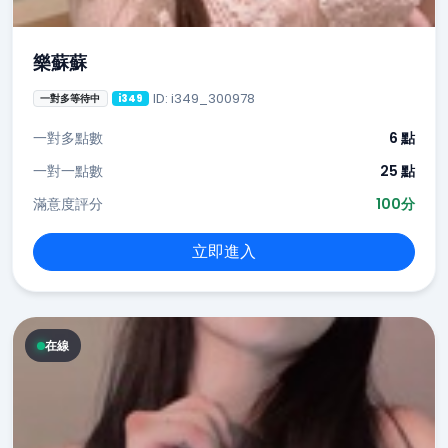
樂蘇蘇
ID: i349_300978
一對多等待中
i349
一對多點數
6 點
一對一點數
25 點
滿意度評分
100分
立即進入
在線