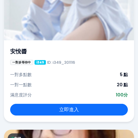
安悅醬
ID: i349_301116
一對多等待中
i349
一對多點數
5 點
一對一點數
20 點
滿意度評分
100分
立即進入