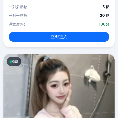
一對多點數
5 點
一對一點數
20 點
滿意度評分
100分
立即進入
在線