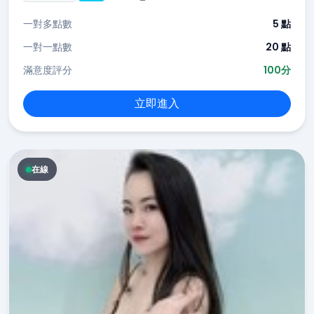
一對多點數
5 點
一對一點數
20 點
滿意度評分
100分
立即進入
在線